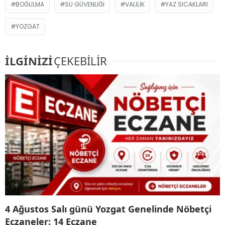
BOĞULMA
SU GÜVENLIĞI
VALILIK
YAZ SICAKLARI
YOZGAT
İLGİNİZİ
ÇEKEBİLİR
4 Ağustos Salı günü Yozgat Genelinde Nöbetçi
Eczaneler: 14 Eczane