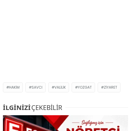
HAKIM
SAVCI
VALILIK
YOZGAT
ZIYARET
İLGİNİZİ
ÇEKEBİLİR