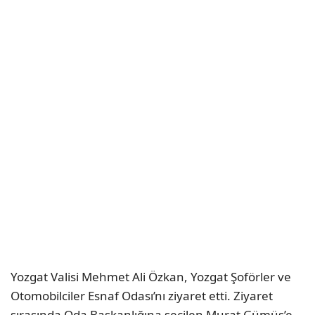
Yozgat Valisi Mehmet Ali Özkan, Yozgat Şoförler ve
Otomobilciler Esnaf Odası’nı ziyaret etti. Ziyaret
sırasında Oda Başkanlığına seçilen Murat Gümüş’e