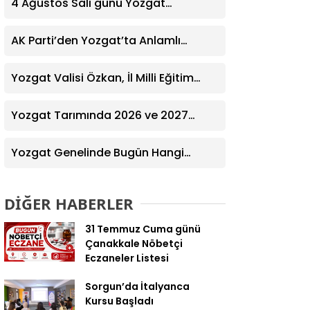
4 Ağustos Salı günü Yozgat
Genelinde Nöbetçi Eczaneler: 14
Eczane
AK Parti’den Yozgat’ta Anlamlı
Ziyaret! Kazım Emiroğlu Şimşek
Dernek Üyeleriyle Buluştu
Yozgat Valisi Özkan, İl Milli Eğitim
Müdürü Türk’ü Ziyaret Etti
Yozgat Tarımında 2026 ve 2027
Hedefleri Belirlendi
Yozgat Genelinde Bugün Hangi
Eczaneler Nöbetçi? | Güncel Bilgiler
Geldi
DİĞER HABERLER
31 Temmuz Cuma günü
Çanakkale Nöbetçi
Eczaneler Listesi
Sorgun’da İtalyanca
Kursu Başladı