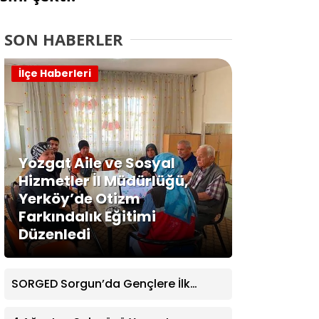
SON HABERLER
İlçe Haberleri
Yozgat Aile ve Sosyal
Hizmetler İl Müdürlüğü,
Yerköy’de Otizm
Farkındalık Eğitimi
Düzenledi
SORGED Sorgun’da Gençlere İlk
Yardım Eğitimi Verildi