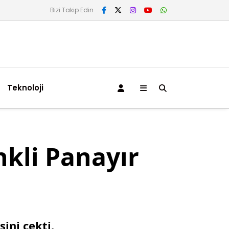
Bizi Takip Edin
Teknoloji
nkli Panayır
ini çekti.