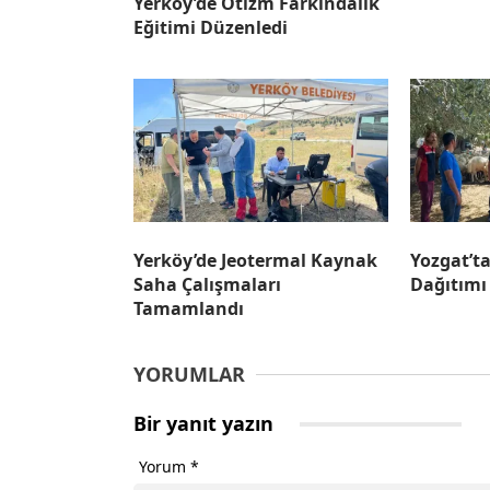
Yerköy’de Otizm Farkındalık
Eğitimi Düzenledi
Yerköy’de Jeotermal Kaynak
Yozgat’t
Saha Çalışmaları
Dağıtımı
Tamamlandı
YORUMLAR
Bir yanıt yazın
Yorum
*