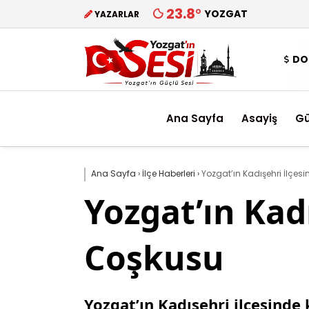
23.8
°
YOZGAT
YAZARLAR
DO
Ana Sayfa
Asayiş
G
Ana Sayfa
›
İlçe Haberleri
›
Yozgat’ın Kadışehri İlçes
Yozgat’ın Kad
Coşkusu
Yozgat’ın Kadışehri ilçesinde 