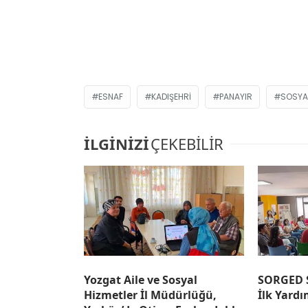
ESNAF
KADIŞEHRI
PANAYIR
SOSYAL
İLGİNİZİ
ÇEKEBİLİR
Yozgat Aile ve Sosyal
SORGED S
Hizmetler İl Müdürlüğü,
İlk Yardı