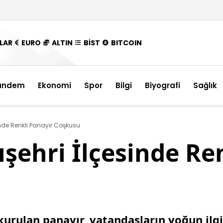
LAR
EURO
ALTIN
BİST
BITCOIN
ündem
Ekonomi
Spor
Bilgi
Biyografi
Sağlık
inde Renkli Panayır Coşkusu
ışehri İlçesinde Re
kurulan panayır, vatandaşların yoğun ilgis