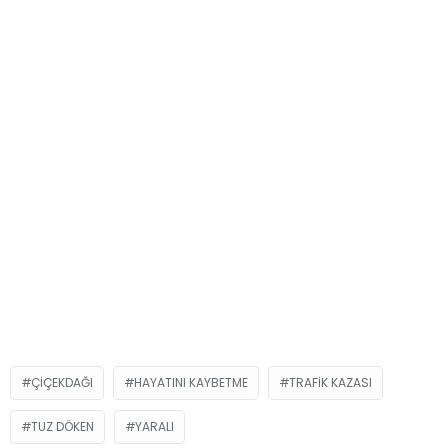
ÇIÇEKDAĞI
HAYATINI KAYBETME
TRAFIK KAZASI
TUZ DÖKEN
YARALI