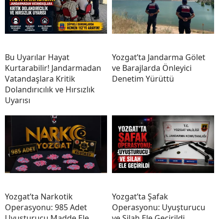
Bu Uyarılar Hayat
Yozgat’ta Jandarma Gölet
Kurtarabilir! Jandarmadan
ve Barajlarda Önleyici
Vatandaşlara Kritik
Denetim Yürüttü
Dolandırıcılık ve Hırsızlık
Uyarısı
Yozgat’ta Narkotik
Yozgat’ta Şafak
Operasyonu: 985 Adet
Operasyonu: Uyuşturucu
Uyuşturucu Madde Ele
ve Silah Ele Geçirildi