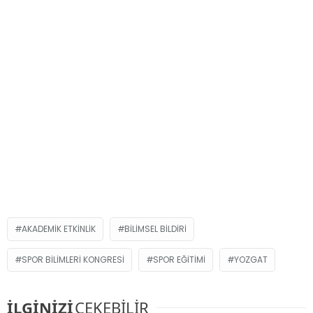
AKADEMIK ETKINLIK
BILIMSEL BILDIRI
SPOR BILIMLERI KONGRESI
SPOR EĞITIMI
YOZGAT
İLGİNİZİ
ÇEKEBİLİR