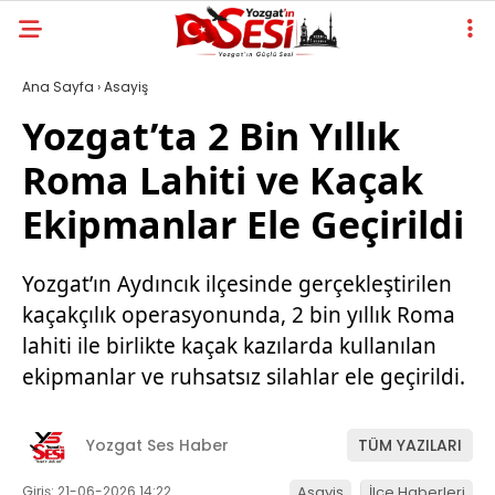
Ana Sayfa
›
Asayiş
Yozgat’ta 2 Bin Yıllık
Roma Lahiti ve Kaçak
Ekipmanlar Ele Geçirildi
Yozgat’ın Aydıncık ilçesinde gerçekleştirilen
kaçakçılık operasyonunda, 2 bin yıllık Roma
lahiti ile birlikte kaçak kazılarda kullanılan
ekipmanlar ve ruhsatsız silahlar ele geçirildi.
Yozgat Ses Haber
TÜM YAZILARI
Giriş: 21-06-2026 14:22
Asayiş
İlçe Haberleri