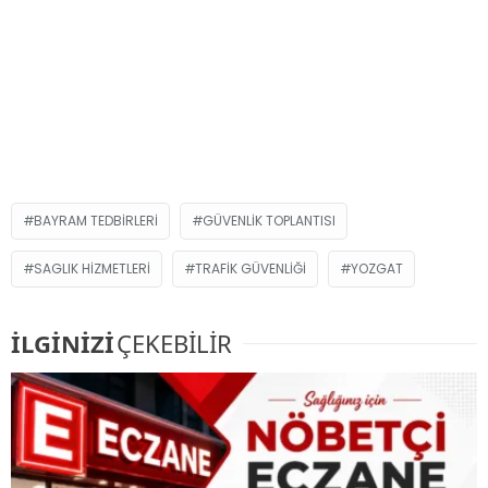
BAYRAM TEDBIRLERI
GÜVENLIK TOPLANTISI
SAGLIK HIZMETLERI
TRAFIK GÜVENLIĞI
YOZGAT
İLGİNİZİ
ÇEKEBİLİR