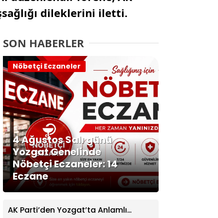
ağlığı dileklerini iletti.
SON HABERLER
Nöbetçi Eczaneler
4 Ağustos Salı günü
Yozgat Genelinde
Nöbetçi Eczaneler: 14
Eczane
AK Parti’den Yozgat’ta Anlamlı