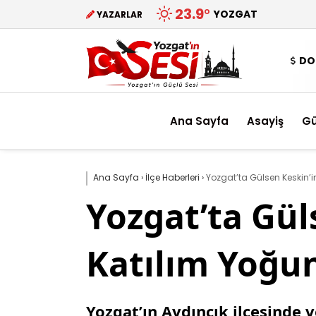
23.9
°
YOZGAT
YAZARLAR
DO
Ana Sayfa
Asayiş
G
Ana Sayfa
›
İlçe Haberleri
›
Yozgat’ta Gülsen Keskin’
Yozgat’ta Gül
Katılım Yoğu
Yozgat’ın Aydıncık ilçesinde 