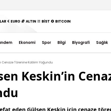
LAR
EURO
ALTIN
BİST
BITCOIN
ündem
Ekonomi
Spor
Bilgi
Biyografi
Sağlık
in Cenaze Törenine Katılım Yoğundu
sen Keskin’in Cena
ndu
vefat eden Gülsen Keskin için cenaze töre