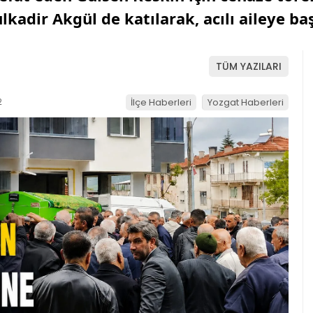
kadir Akgül de katılarak, acılı aileye başs
TÜM YAZILARI
2
İlçe Haberleri
Yozgat Haberleri