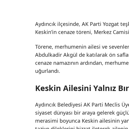
Aydıncık ilçesinde, AK Parti Yozgat teş
Keskin’in cenaze töreni, Merkez Camisi
Törene, merhumenin ailesi ve sevenlerin
Abdulkadir Akgül de katılarak ön safla
cenaze namazının ardından, merhume, 
uğurlandı.
Keskin Ailesini Yalnız B
Aydıncık Belediyesi AK Parti Meclis Üy
siyaset dünyası bir araya gelerek güçl
merasimi boyunca Keskin ailesinin yanı
taziye dileklerini bizzat ileterek ailen