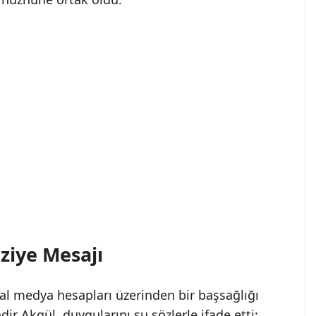
aziye Mesajı
al medya hesapları üzerinden bir başsağlığı
ir Akgül, duygularını şu sözlerle ifade etti: