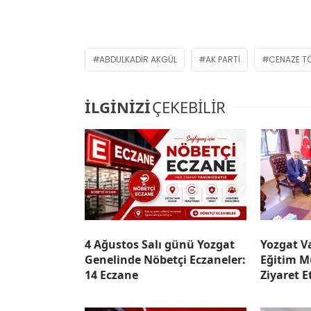
ABDULKADIR AKGÜL
AK PARTI
CENAZE T
İLGİNİZİ
ÇEKEBİLİR
4 Ağustos Salı günü Yozgat
Yozgat Va
Genelinde Nöbetçi Eczaneler:
Eğitim M
14 Eczane
Ziyaret E