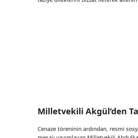
Milletvekili Akgül’den T
Cenaze töreninin ardından, resmi sosy
mesajı yayımlayan Milletvekili Abdulkad