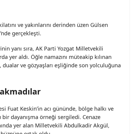
kilatını ve yakınlarını derinden üzen Gülsen
’nde gerçekleşti.
in yanı sıra, AK Parti Yozgat Milletvekili
rda yer aldı. Öğle namazını müteakip kılınan
dualar ve gözyaşları eşliğinde son yolculuğuna
ırakmadılar
esi Fuat Keskin’in acı gününde, bölge halkı ve
ü bir dayanışma örneği sergiledi. Cenaze
nda yer alan Milletvekili Abdulkadir Akgül,
in hüznüne ortak oldu.