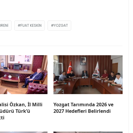
ÖRENI
FUAT KESKIN
YOZGAT
lisi Özkan, İl Milli
Yozgat Tarımında 2026 ve
üdürü Türk’ü
2027 Hedefleri Belirlendi
tti