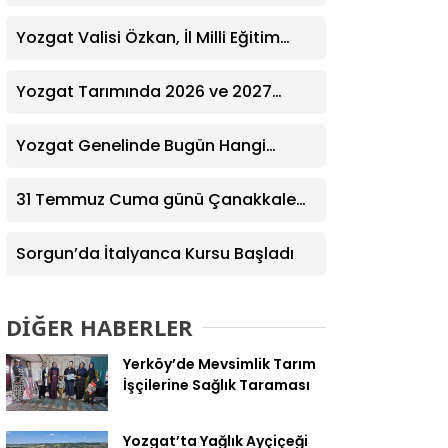
Ziyaret! Kazım Emiroğlu Şimşek
Dernek Üyeleriyle Buluştu
Yozgat Valisi Özkan, İl Milli Eğitim
Müdürü Türk’ü Ziyaret Etti
Yozgat Tarımında 2026 ve 2027
Hedefleri Belirlendi
Yozgat Genelinde Bugün Hangi
Eczaneler Nöbetçi? | Güncel Bilgiler
Geldi
31 Temmuz Cuma günü Çanakkale
Nöbetçi Eczaneler Listesi
Sorgun’da İtalyanca Kursu Başladı
DİĞER HABERLER
Yerköy’de Mevsimlik Tarım
İşçilerine Sağlık Taraması
Yozgat’ta Yağlık Ayçiçeği