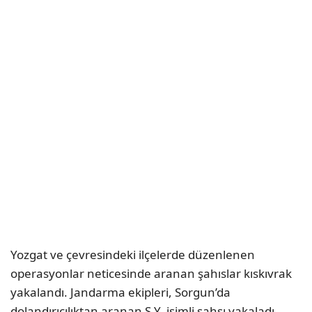
Yozgat ve çevresindeki ilçelerde düzenlenen
operasyonlar neticesinde aranan şahıslar kıskıvrak
yakalandı. Jandarma ekipleri, Sorgun’da
dolandırıcılıktan aranan S.Y. isimli şahsı yakaladı.