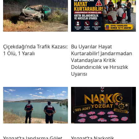
Çiçekdağı’nda Trafik Kazası:
Bu Uyarılar Hayat
1 Ölü, 1 Yaralı
Kurtarabilir! Jandarmadan
Vatandaşlara Kritik
Dolandırıcılık ve Hırsızlık
Uyarısı
Yozgat’ta Jandarma Gölet
Yozgat’ta Narkotik