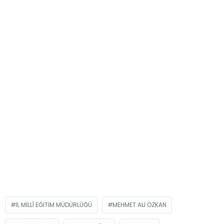
İL MILLÎ EĞITIM MÜDÜRLÜĞÜ
MEHMET ALI ÖZKAN