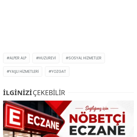
ALPER ALP
HUZUREVI
SOSYAL HIZMETLER
YAŞLI HIZMETLERI
YOZGAT
İLGİNİZİ
ÇEKEBİLİR