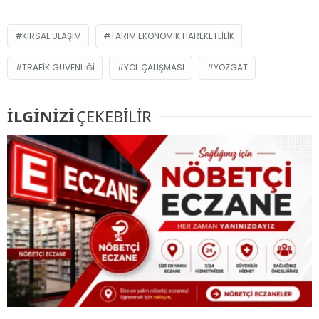
KIRSAL ULAŞIM
TARIM EKONOMIK HAREKETLILIK
TRAFIK GÜVENLIĞI
YOL ÇALIŞMASI
YOZGAT
İLGİNİZİ
ÇEKEBİLİR