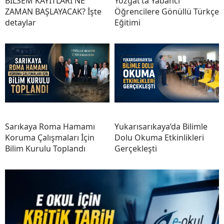
BİLSEM KAYITLARI NE
Yozgat’ta Yabancı
ZAMAN BAŞLAYACAK? İşte
Öğrencilere Gönüllü Türkçe
detaylar
Eğitimi
Sarıkaya Roma Hamamı
Yukarısarıkaya’da Bilimle
Koruma Çalışmaları İçin
Dolu Okuma Etkinlikleri
Bilim Kurulu Toplandı
Gerçekleşti