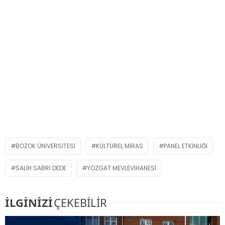
BOZOK ÜNİVERSİTESİ
KÜLTÜREL MIRAS
PANEL ETKINLIĞI
SALIH SABRI DEDE
YOZGAT MEVLEVIHANESI
İLGİNİZİ
ÇEKEBİLİR