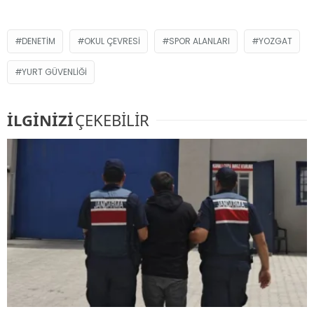
DENETIM
OKUL ÇEVRESI
SPOR ALANLARI
YOZGAT
YURT GÜVENLIĞI
İLGİNİZİ
ÇEKEBİLİR