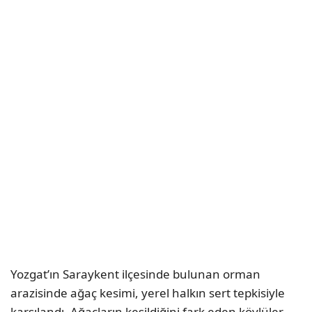
Yozgat’ın Saraykent ilçesinde bulunan orman
arazisinde ağaç kesimi, yerel halkın sert tepkisiyle
karşılandı. Ağaçların kesildiğini fark eden köylüler,