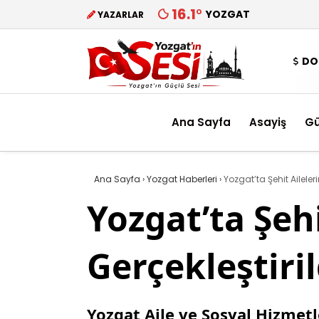
16.1
°
YOZGAT
YAZARLAR
DO
Ana Sayfa
Asayiş
G
Ana Sayfa
›
Yozgat Haberleri
›
Yozgat’ta Şehit Aileleri
Yozgat’ta Şehi
Gerçekleştiril
Yozgat Aile ve Sosyal Hizmetle