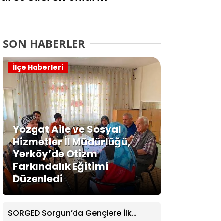
SON HABERLER
İlçe Haberleri
Yozgat Aile ve Sosyal
Hizmetler İl Müdürlüğü,
Yerköy’de Otizm
Farkındalık Eğitimi
Düzenledi
SORGED Sorgun’da Gençlere İlk