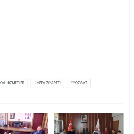
YAL HIZMETLER
VEFA ZIYARETI
YOZGAT