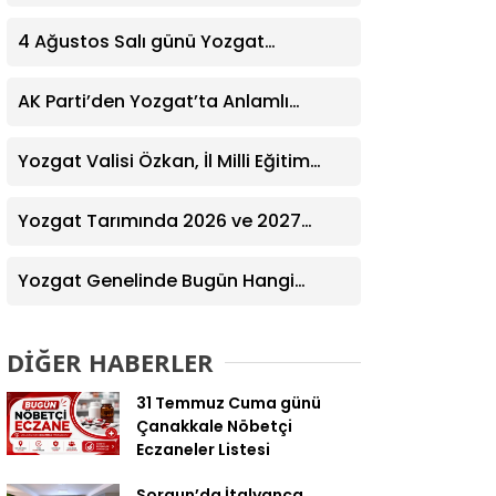
Yardım Eğitimi Verildi
4 Ağustos Salı günü Yozgat
Genelinde Nöbetçi Eczaneler: 14
Eczane
AK Parti’den Yozgat’ta Anlamlı
Ziyaret! Kazım Emiroğlu Şimşek
Dernek Üyeleriyle Buluştu
Yozgat Valisi Özkan, İl Milli Eğitim
Müdürü Türk’ü Ziyaret Etti
Yozgat Tarımında 2026 ve 2027
Hedefleri Belirlendi
Yozgat Genelinde Bugün Hangi
Eczaneler Nöbetçi? | Güncel Bilgiler
Geldi
DİĞER HABERLER
31 Temmuz Cuma günü
Çanakkale Nöbetçi
Eczaneler Listesi
Sorgun’da İtalyanca