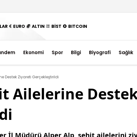
LAR
EURO
ALTIN
BİST
BITCOIN
ündem
Ekonomi
Spor
Bilgi
Biyografi
Sağlık
ne Destek Ziyareti Gerçekleştirildi
t Ailelerine Destek
di
r İl Müdürü Alper Alp, şehit ailelerini z