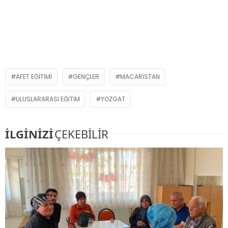
AFET EĞITIMI
GENÇLER
MACARISTAN
ULUSLARARASI EĞITIM
YOZGAT
İLGİNİZİ
ÇEKEBİLİR