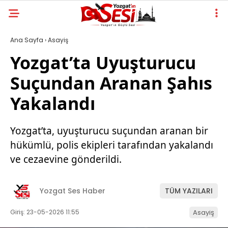
Ana Sayfa
›
Asayiş
Yozgat’ta Uyuşturucu
Suçundan Aranan Şahıs
Yakalandı
Yozgat’ta, uyuşturucu suçundan aranan bir
hükümlü, polis ekipleri tarafından yakalandı
ve cezaevine gönderildi.
Yozgat Ses Haber
TÜM YAZILARI
Giriş: 23-05-2026 11:55
Asayiş