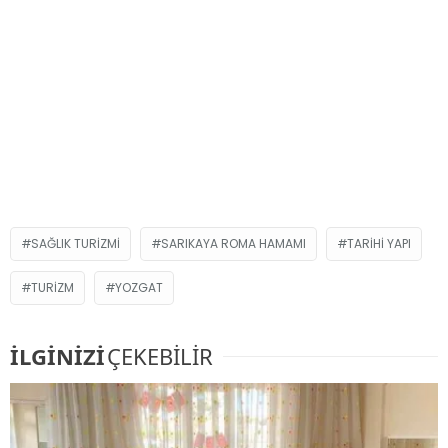
SAĞLIK TURIZMI
SARIKAYA ROMA HAMAMI
TARIHI YAPI
TURIZM
YOZGAT
İLGİNİZİ
ÇEKEBİLİR