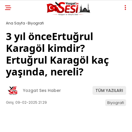
Ana Sayfa
›
Biyografi
3 yıl önceErtuğrul
Karagöl kimdir?
Ertuğrul Karagöl kaç
yaşında, nereli?
Yozgat Ses Haber
TÜM YAZILARI
Giriş: 09-02-2025 21:29
Biyografi