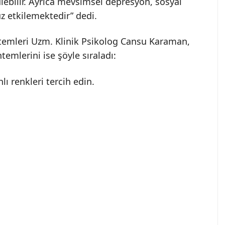
lebilir. Ayrıca mevsimsel depresyon, sosyal
uz etkilemektedir” dedi.
emleri Uzm. Klinik Psikolog Cansu Karaman,
mlerini ise şöyle sıraladı:
nlı renkleri tercih edin.