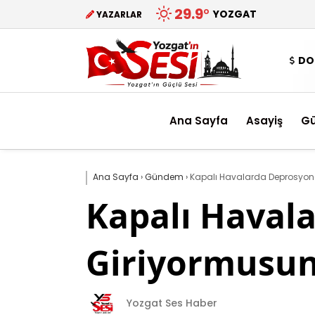
29.9
°
YOZGAT
YAZARLAR
DO
Ana Sayfa
Asayiş
G
Ana Sayfa
›
Gündem
›
Kapalı Havalarda Deprosyon
Kapalı Haval
Giriyormusun
Yozgat Ses Haber