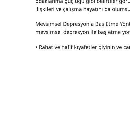
odaklanma güçlüğü gibi belirtiler görü
ilişkileri ve çalışma hayatını da olums
Mevsimsel Depresyonla Baş Etme Yönt
mevsimsel depresyon ile baş etme yönte
• Rahat ve hafif kıyafetler giyinin ve ca