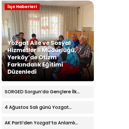
İlçe Haberleri
Yozgat Aile ve Sosyal
Hizmetler İl Müdürlüğü,
Yerköy’de Otizm
Farkındalık Eğitimi
Düzenledi
SORGED Sorgun’da Gençlere İlk
Yardım Eğitimi Verildi
4 Ağustos Salı günü Yozgat
Genelinde Nöbetçi Eczaneler: 14
Eczane
AK Parti’den Yozgat’ta Anlamlı