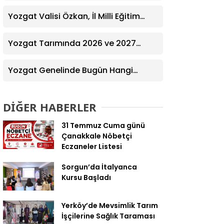
Ziyaret! Kazım Emiroğlu Şimşek
Dernek Üyeleriyle Buluştu
Yozgat Valisi Özkan, İl Milli Eğitim
Müdürü Türk’ü Ziyaret Etti
Yozgat Tarımında 2026 ve 2027
Hedefleri Belirlendi
Yozgat Genelinde Bugün Hangi
Eczaneler Nöbetçi? | Güncel Bilgiler
Geldi
DİĞER HABERLER
31 Temmuz Cuma günü
Çanakkale Nöbetçi
Eczaneler Listesi
Sorgun’da İtalyanca
Kursu Başladı
Yerköy’de Mevsimlik Tarım
İşçilerine Sağlık Taraması