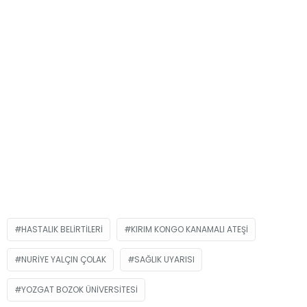
HASTALIK BELIRTILERI
KIRIM KONGO KANAMALI ATEŞI
NURIYE YALÇIN ÇOLAK
SAĞLIK UYARISI
YOZGAT BOZOK ÜNIVERSITESI