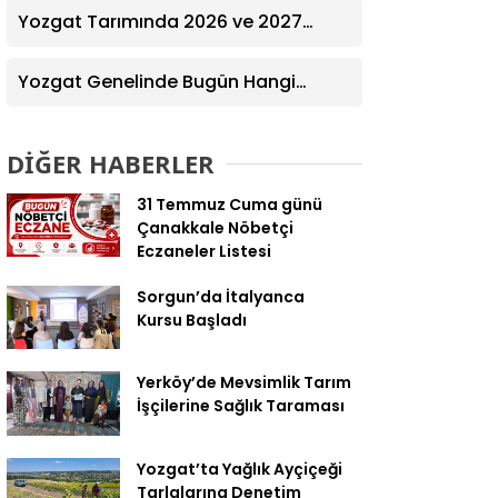
Yozgat Tarımında 2026 ve 2027
Hedefleri Belirlendi
Yozgat Genelinde Bugün Hangi
Eczaneler Nöbetçi? | Güncel Bilgiler
Geldi
DİĞER HABERLER
31 Temmuz Cuma günü
Çanakkale Nöbetçi
Eczaneler Listesi
Sorgun’da İtalyanca
Kursu Başladı
Yerköy’de Mevsimlik Tarım
İşçilerine Sağlık Taraması
Yozgat’ta Yağlık Ayçiçeği
Tarlalarına Denetim