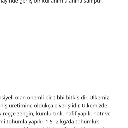
yinde geniş bir kullanım alanına sahiptir.
iyeli olan önemli bir tıbbi bitkisidir. Ülkemiz
niş üretimine oldukça elverişlidir. Ülkemizde
ireççe zengin, kumlu-tınlı, hafif yapılı, nötr ve
etimi tohumla yapılır. 1.5- 2 kg/da tohumluk