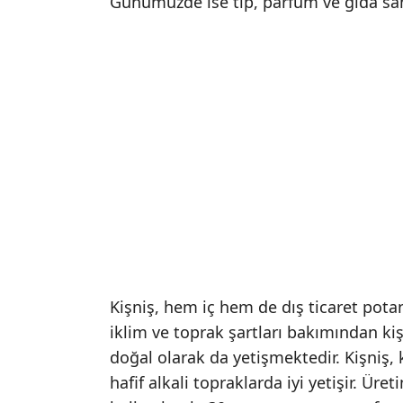
Günümüzde ise tıp, parfüm ve gıda sana
Kişniş, hem iç hem de dış ticaret potans
iklim ve toprak şartları bakımından kiş
doğal olarak da yetişmektedir. Kişniş, k
hafif alkali topraklarda iyi yetişir. Ür