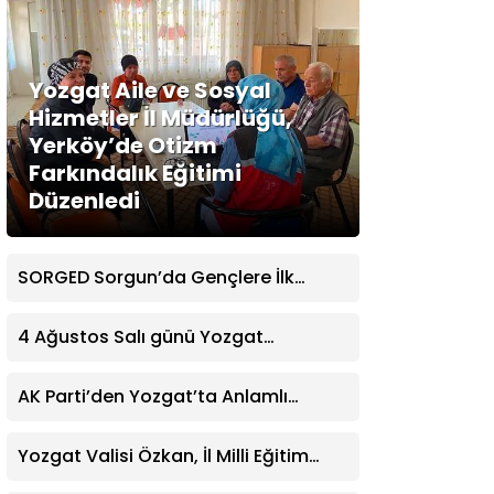
Yozgat Aile ve Sosyal
Hizmetler İl Müdürlüğü,
Yerköy’de Otizm
Farkındalık Eğitimi
Düzenledi
SORGED Sorgun’da Gençlere İlk
Yardım Eğitimi Verildi
4 Ağustos Salı günü Yozgat
Genelinde Nöbetçi Eczaneler: 14
Eczane
AK Parti’den Yozgat’ta Anlamlı
Ziyaret! Kazım Emiroğlu Şimşek
Dernek Üyeleriyle Buluştu
Yozgat Valisi Özkan, İl Milli Eğitim
Müdürü Türk’ü Ziyaret Etti