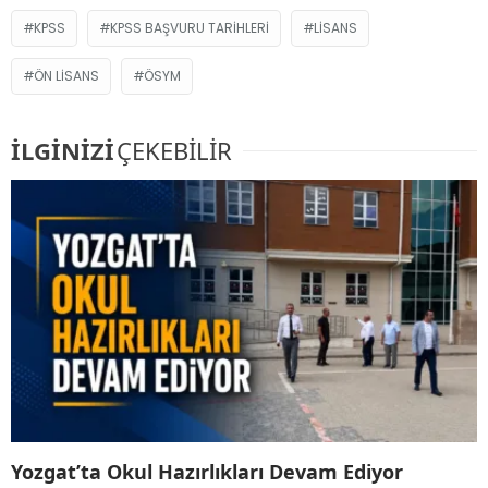
KPSS
KPSS BAŞVURU TARIHLERI
LISANS
ÖN LISANS
ÖSYM
İLGİNİZİ
ÇEKEBİLİR
Yozgat’ta Okul Hazırlıkları Devam Ediyor