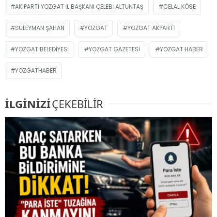
AK PARTI YOZGAT İL BAŞKANI ÇELEBI ALTUNTAŞ
CELAL KÖSE
SÜLEYMAN ŞAHAN
YOZGAT
YOZGAT AKPARTI
YOZGAT BELEDIYESI
YOZGAT GAZETESI
YOZGAT HABER
YOZGATHABER
İLGİNİZİ
ÇEKEBİLİR