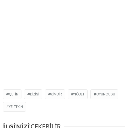
ÇETIN
DIZISI
KIMDIR
NÖBET
OYUNCUSU
YELTEKIN
İLGİNİZİ
ÇEKEBİLİR