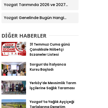
Yozgat Tarımında 2026 ve 2027
Hedefleri Belirlendi
Yozgat Genelinde Bugün Hangi
Eczaneler Nöbetçi? | Güncel Bilgiler
Geldi
DİĞER HABERLER
31 Temmuz Cuma günü
Çanakkale Nöbetçi
Eczaneler Listesi
Sorgun’da İtalyanca
Kursu Başladı
Yerköy’de Mevsimlik Tarım
İşçilerine Sağlık Taraması
Yozgat’ta Yağlık Ayçiçeği
Tarlalarına Denetim