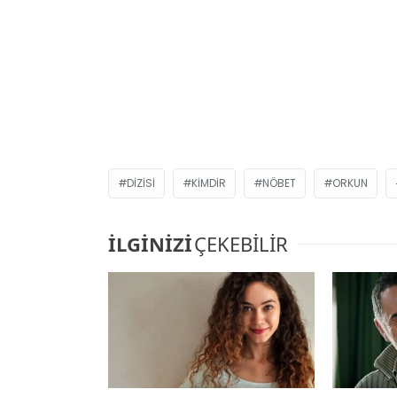
DIZISI
KIMDIR
NÖBET
ORKUN
İLGİNİZİ
ÇEKEBİLİR