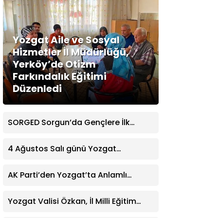
Yozgat Aile ve Sosyal
Hizmetler İl Müdürlüğü,
Yerköy’de Otizm
Farkındalık Eğitimi
Düzenledi
SORGED Sorgun’da Gençlere İlk
Yardım Eğitimi Verildi
4 Ağustos Salı günü Yozgat
Genelinde Nöbetçi Eczaneler: 14
Eczane
AK Parti’den Yozgat’ta Anlamlı
Ziyaret! Kazım Emiroğlu Şimşek
Dernek Üyeleriyle Buluştu
Yozgat Valisi Özkan, İl Milli Eğitim
Müdürü Türk’ü Ziyaret Etti