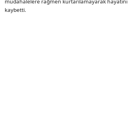
müdahalelere rağmen kurtarılamayarak hayatını
kaybetti.