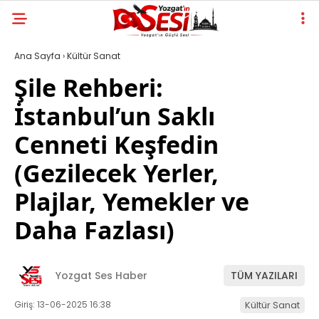
Ana Sayfa
›
Kültür Sanat
Şile Rehberi:
İstanbul’un Saklı
Cenneti Keşfedin
(Gezilecek Yerler,
Plajlar, Yemekler ve
Daha Fazlası)
Yozgat Ses Haber
TÜM YAZILARI
Giriş: 13-06-2025 16:38
Kültür Sanat