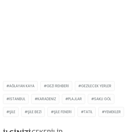
AĞLAYAN KAYA
GEZI REHBERI
GEZILECEK YERLER
İSTANBUL
KARADENIZ
PLAJLAR
SAKLI GÖL
ŞILE
ŞILE BEZI
ŞILE FENERI
TATIL
YEMEKLER
İLGİNİZİ
ÇEKEBİLİR