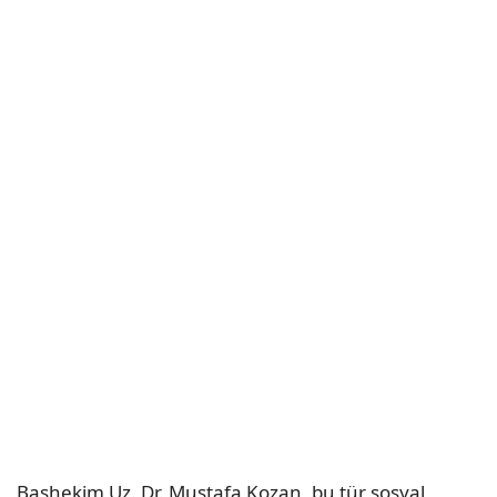
Başhekim Uz. Dr. Mustafa Kozan, bu tür sosyal