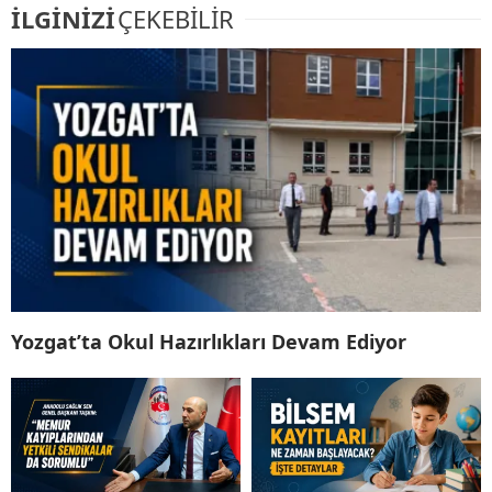
İLGİNİZİ
ÇEKEBİLİR
Yozgat’ta Okul Hazırlıkları Devam Ediyor