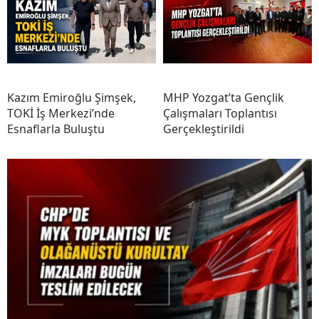
Kazım Emiroğlu Şimşek,
MHP Yozgat’ta Gençlik
TOKİ İş Merkezi’nde
Çalışmaları Toplantısı
Esnaflarla Buluştu
Gerçekleştirildi