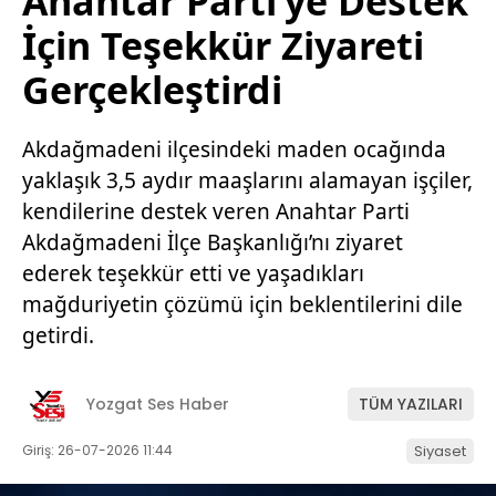
Anahtar Parti’ye Destek
İçin Teşekkür Ziyareti
Gerçekleştirdi
Akdağmadeni ilçesindeki maden ocağında
yaklaşık 3,5 aydır maaşlarını alamayan işçiler,
kendilerine destek veren Anahtar Parti
Akdağmadeni İlçe Başkanlığı’nı ziyaret
ederek teşekkür etti ve yaşadıkları
mağduriyetin çözümü için beklentilerini dile
getirdi.
Yozgat Ses Haber
TÜM YAZILARI
Giriş: 26-07-2026 11:44
Siyaset