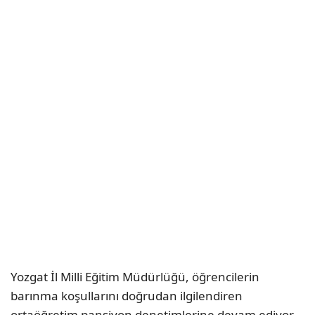
Yozgat İl Milli Eğitim Müdürlüğü, öğrencilerin
barınma koşullarını doğrudan ilgilendiren
ortaöğretim pansiyon denetimlerine devam ediyor.