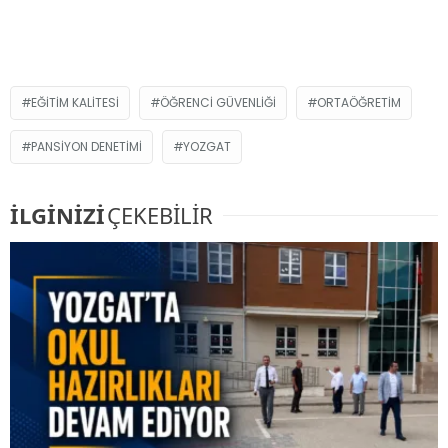
EĞITIM KALITESI
ÖĞRENCI GÜVENLIĞI
ORTAÖĞRETIM
PANSIYON DENETIMI
YOZGAT
İLGİNİZİ
ÇEKEBİLİR