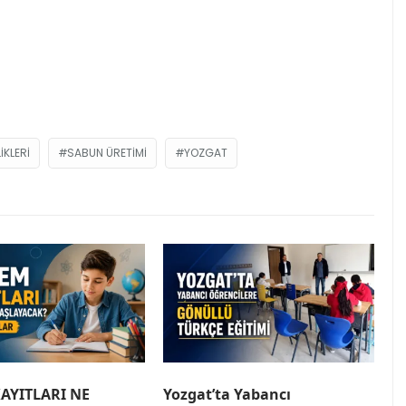
IKLERI
SABUN ÜRETIMI
YOZGAT
AYITLARI NE
Yozgat’ta Yabancı