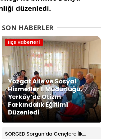
liği düzenledi.
SON HABERLER
İlçe Haberleri
Yozgat Aile ve Sosyal
Hizmetler İl Müdürlüğü,
Yerköy’de Otizm
Farkındalık Eğitimi
Düzenledi
SORGED Sorgun’da Gençlere İlk