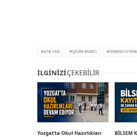
ATIK YAĞ
ÇEVRE BILINCI
ÖĞRENCI ETKINL
İLGİNİZİ
ÇEKEBİLİR
Yozgat’ta Okul Hazırlıkları
BİLSEM K