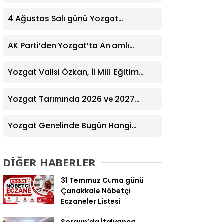
Yardım Eğitimi Verildi
4 Ağustos Salı günü Yozgat
Genelinde Nöbetçi Eczaneler: 14
Eczane
AK Parti’den Yozgat’ta Anlamlı
Ziyaret! Kazım Emiroğlu Şimşek
Dernek Üyeleriyle Buluştu
Yozgat Valisi Özkan, İl Milli Eğitim
Müdürü Türk’ü Ziyaret Etti
Yozgat Tarımında 2026 ve 2027
Hedefleri Belirlendi
Yozgat Genelinde Bugün Hangi
Eczaneler Nöbetçi? | Güncel Bilgiler
Geldi
DİĞER HABERLER
31 Temmuz Cuma günü
Çanakkale Nöbetçi
Eczaneler Listesi
Sorgun’da İtalyanca