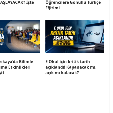
AŞLAYACAK? İşte
Öğrencilere Gönüllü Türkçe
Eğitimi
rıkaya’da Bilimle
E Okul için kritik tarih
ma Etkinlikleri
açıklandı! Kapanacak mı,
ti
açık mı kalacak?