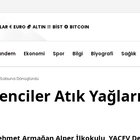
LAR
EURO
ALTIN
BİST
BITCOIN
ündem
Ekonomi
Spor
Bilgi
Biyografi
Sağlık
rı Sabuna Dönüştürdü
enciler Atık Yağla
ehmet Armağan Alper İlkokulu, YAÇEV Der