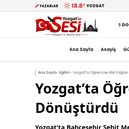
18.8
°
YOZGAT
YAZARLAR
DO
Ana Sayfa
Asayiş
G
Ana Sayfa
›
Eğitim
›
Yozgat’ta Öğrenciler Atık Yağla
Yozgat’ta Öğr
Dönüştürdü
Yozgat’ta Bahçeşehir Şehit M