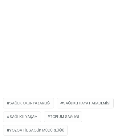
SAĞLIK OKURYAZARLIĞI
SAĞLIKLI HAYAT AKADEMISI
SAĞLIKLI YAŞAM
TOPLUM SAĞLIĞI
YOZGAT IL SAGLIK MÜDÜRLÜĞÜ